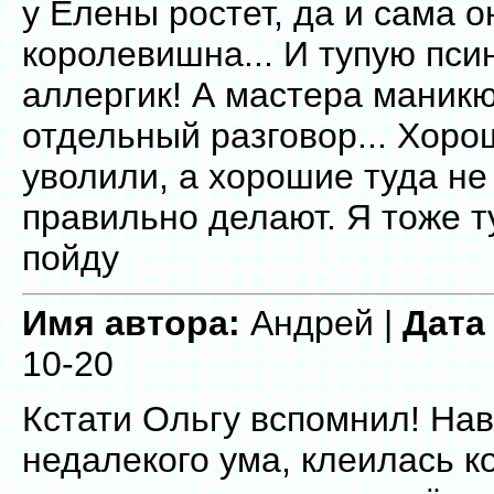
у Елены ростет, да и сама о
королевишна... И тупую псин
аллергик! А мастера маник
отдельный разговор... Хор
уволили, а хорошие туда не
правильно делают. Я тоже 
пойду
Имя автора:
Андрей |
Дата
10-20
Кстати Ольгу вспомнил! На
недалекого ума, клеилась к