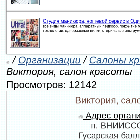
Студия маникюра, ногтевой сервис в Од
все виды маникюра. аппаратный педикюр. покрытие ге
технологии. одноразовые пилки, стерильные инстру
/
Организации
/
Салоны к
Виктория, салон красоты
Просмотров: 12142
Виктория, сал
Адрес органи
п. ВНИИССО
Гусарская балл