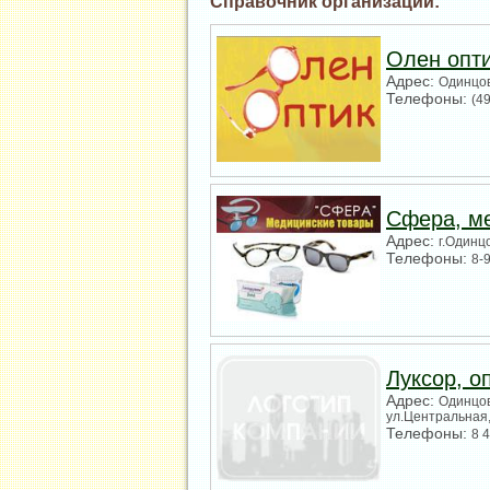
Справочник организаций:
Олен опти
Адрес:
Одинцов
Телефоны:
(4
Сфера, м
Адрес:
г.Одинц
Телефоны:
8-
Луксор, о
Адрес:
Одинцов
ул.Центральная,
Телефоны:
8 