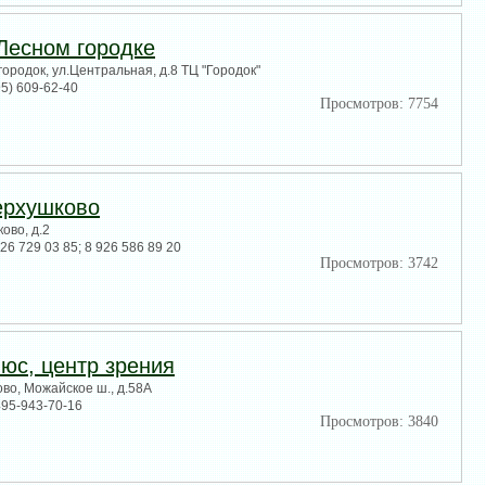
Лесном городке
городок, ул.Центральная, д.8 ТЦ "Городок"
95) 609-62-40
Просмотров: 7754
ерхушково
ово, д.2
926 729 03 85; 8 926 586 89 20
Просмотров: 3742
юс, центр зрения
ово, Можайское ш., д.58А
495-943-70-16
Просмотров: 3840