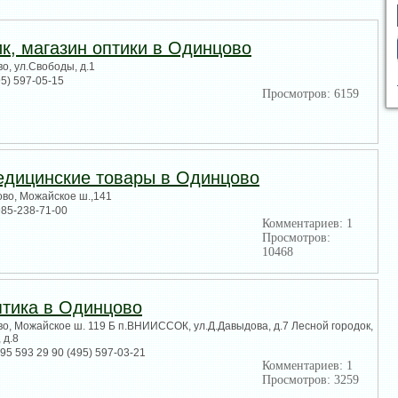
к, магазин оптики в Одинцово
о, ул.Свободы, д.1
95) 597-05-15
Просмотров: 6159
едицинские товары в Одинцово
ово, Можайское ш.,141
985-238-71-00
Комментариев: 1
Просмотров:
10468
птика в Одинцово
о, Можайское ш. 119 Б п.ВНИИССОК, ул.Д.Давыдова, д.7 Лесной городок,
 д.8
495 593 29 90 (495) 597-03-21
Комментариев: 1
Просмотров: 3259